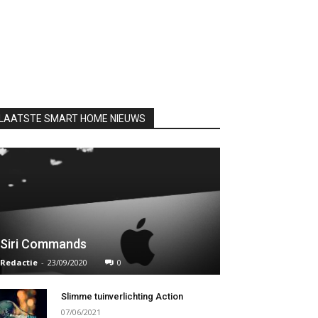
LAATSTE SMART HOME NIEUWS
Siri Commands
Redactie
-
23/09/2020
0
Slimme tuinverlichting Action
07/06/2021