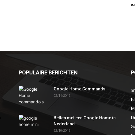
Re
POPULAIRE BERICHTEN
P
Google Home Commands
S
02/11/2019
Bl
M
D
n
Bellen met een Google Home in
Nederland
G
22/10/2019