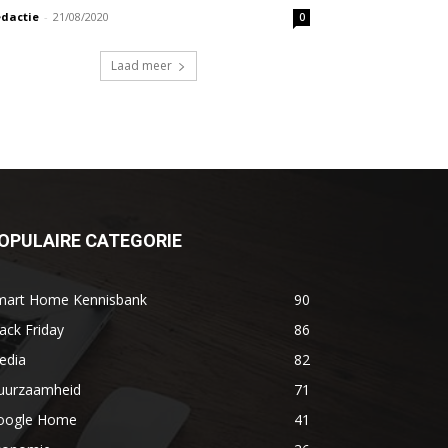
dactie
-
21/08/2020
0
Laad meer
OPULAIRE CATEGORIE
mart Home Kennisbank
90
ack Friday
86
edia
82
uurzaamheid
71
oogle Home
41