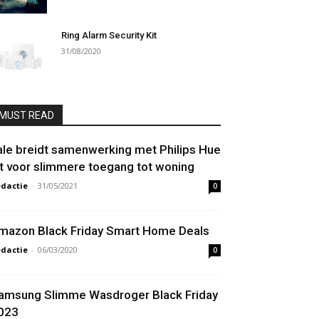
Ring Alarm Security Kit
31/08/2020
MUST READ
ale breidt samenwerking met Philips Hue
it voor slimmere toegang tot woning
dactie
-
31/05/2021
0
mazon Black Friday Smart Home Deals
dactie
-
06/03/2020
0
amsung Slimme Wasdroger Black Friday
023