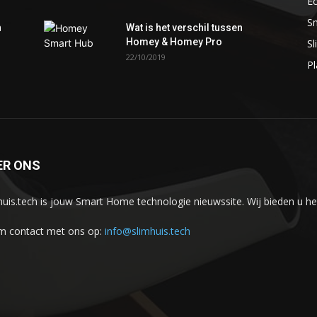
E
S
n
Wat is het verschil tussen
Homey & Homey Pro
S
22/10/2019
P
ER ONS
huis.tech is jouw Smart Home technologie nieuwssite. Wij bieden u he
 contact met ons op:
info@slimhuis.tech