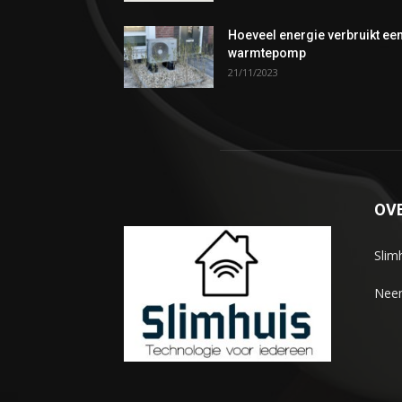
Hoeveel energie verbruikt ee
warmtepomp
21/11/2023
OV
Slim
Neem