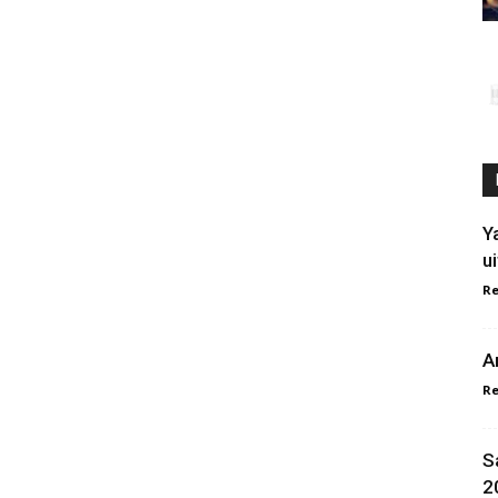
Y
u
Re
A
Re
S
2