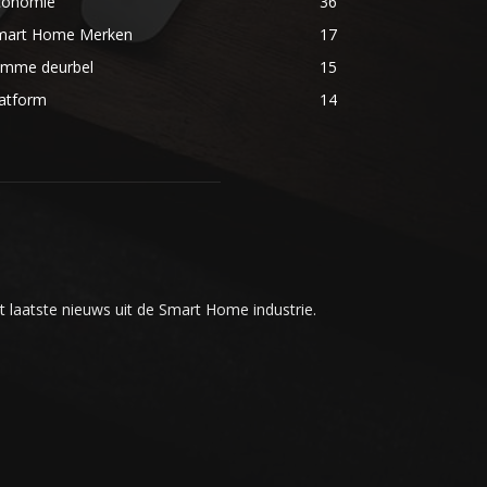
conomie
36
mart Home Merken
17
limme deurbel
15
latform
14
t laatste nieuws uit de Smart Home industrie.