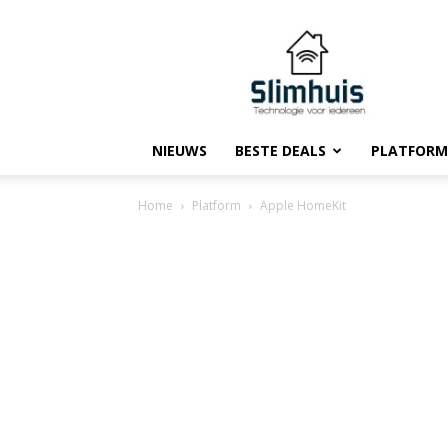
Slimhuis.tech
NIEUWS
BESTE DEALS
PLATFORM
Home
Platform
Apple HomeKit