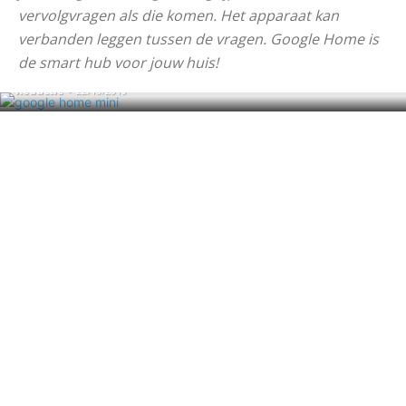
vervolgvragen als die komen. Het apparaat kan
GOOGLE HOME
Bellen met een Google Home in
verbanden leggen tussen de vragen. Google Home is
Nederland
de smart hub voor jouw huis!
Redactie
-
22/10/2019