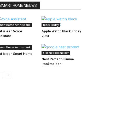
SMART HOME NIEUWS
mart Home Kennisbank
Black Friday
t is een Voice
Apple Watch Black Friday
sistant
2023
mart Home Kennisbank
Slimme rookmelder
t is een Smart Home
Nest Protect Slimme
Rookmelder