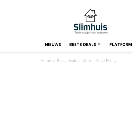
Slimhuis.tech
NIEUWS
BESTE DEALS
PLATFORM
Home
Beste deals
Corona Black Friday