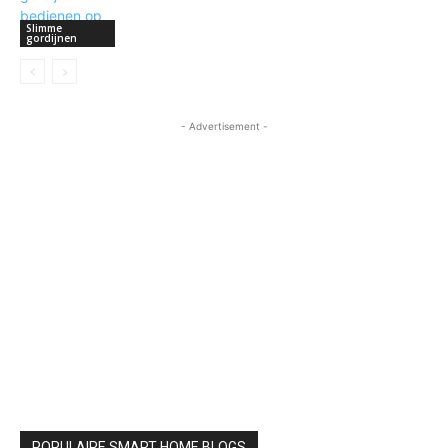
Slimme
gordijnen
- Advertisement -
POPULAIRE SMART HOME BLOGS