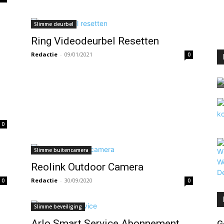
Slimme deurbel
Ring Videodeurbel Resetten
Redactie
-
09/01/2021
0
0
Slimme buitencamera
Reolink Outdoor Camera
Redactie
-
30/09/2020
0
0
Slimme beveiliging
Arlo Smart Service Abonnement
G