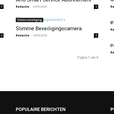
Redactie
-
23/09/2020
Re
0
0
Slimme beveiliging
I
Slimme Beveiligingscamera
Re
Redactie
-
14/09/2020
0
0
P
Re
Pagina 1 van 6
POPULAIRE BERICHTEN
P