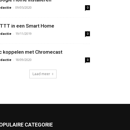
dactie
-
09/05/2020
0
FTTT in een Smart Home
dactie
-
19/11/2019
0
c koppelen met Chromecast
dactie
-
18/09/2020
0
Laad meer
OPULAIRE CATEGORIE