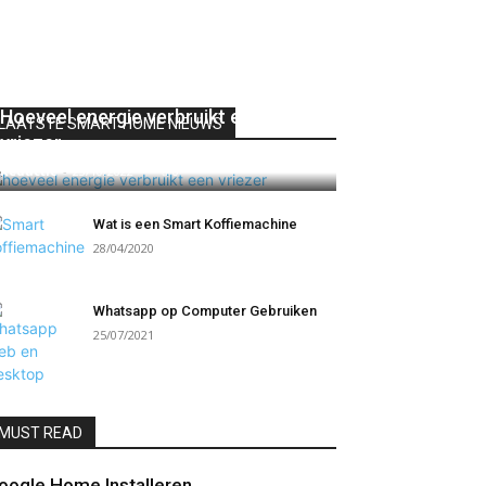
Hoeveel energie verbruikt een
LAATSTE SMART HOME NIEUWS
vriezer
Redactie
-
23/10/2022
0
Wat is een Smart Koffiemachine
28/04/2020
Whatsapp op Computer Gebruiken
25/07/2021
MUST READ
oogle Home Installeren