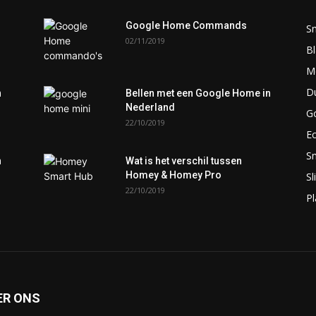
Google Home Commands
S
02/11/2019
Bl
M
D
n
Bellen met een Google Home in
Nederland
G
22/10/2019
E
S
n
Wat is het verschil tussen
Homey & Homey Pro
S
22/10/2019
P
ER ONS