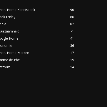
mart Home Kennisbank
90
ack Friday
86
edia
82
uurzaamheid
71
oogle Home
41
conomie
36
mart Home Merken
17
limme deurbel
15
latform
14