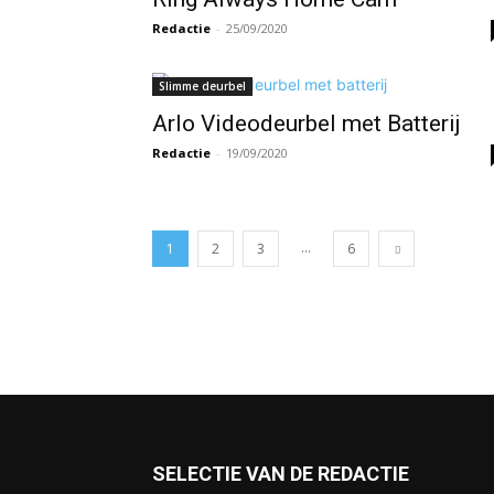
Redactie
-
25/09/2020
Slimme deurbel
Arlo Videodeurbel met Batterij
Redactie
-
19/09/2020
...
1
2
3
6
SELECTIE VAN DE REDACTIE