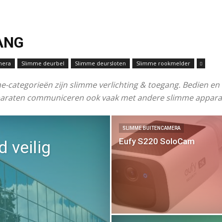
ANG
mera
Slimme deurbel
Slimme deursloten
Slimme rookmelder
categorieën zijn slimme verlichting & toegang. Bedien en b
pparaten communiceren ook vaak met andere slimme appara
SLIMME BUITENCAMERA
Eufy S220 SoloCam
d veilig