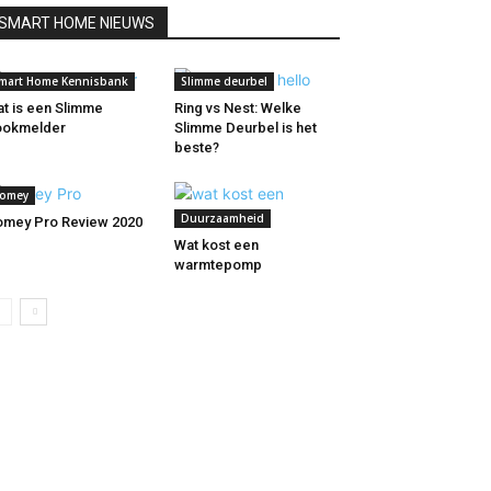
SMART HOME NIEUWS
mart Home Kennisbank
Slimme deurbel
t is een Slimme
Ring vs Nest: Welke
ookmelder
Slimme Deurbel is het
beste?
omey
Duurzaamheid
mey Pro Review 2020
Wat kost een
warmtepomp