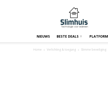
Slimhuis.tech
NIEUWS
BESTE DEALS
PLATFORM
Home
Verlichting & toegang
Slimme beveiliging