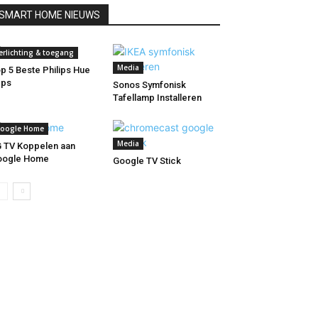
SMART HOME NIEUWS
erlichting & toegang
Media
p 5 Beste Philips Hue
pps
Sonos Symfonisk
Tafellamp Installeren
oogle Home
Media
 TV Koppelen aan
oogle Home
Google TV Stick