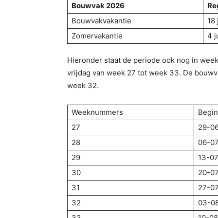
Bouwvak 2026
Re
Bouwvakvakantie
18 
Zomervakantie
4 j
Hieronder staat de periode ook nog in wee
vrijdag van week 27 tot week 33. De bouwvak
week 32.
Weeknummers
Begi
27
29-0
28
06-0
29
13-0
30
20-0
31
27-0
32
03-0
33
10-0