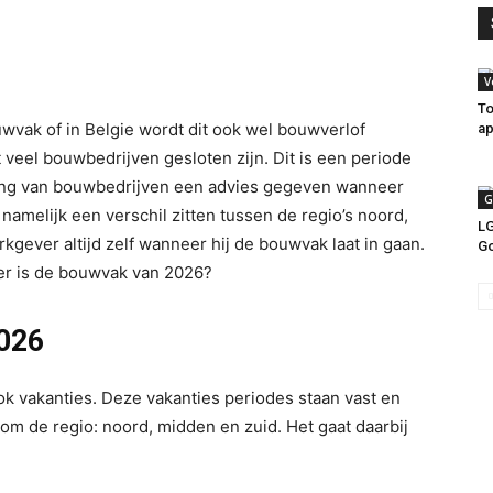
V
To
wvak of in Belgie wordt dit ook wel bouwverlof
a
veel bouwbedrijven gesloten zijn. Dit is een periode
ging van bouwbedrijven een advies gegeven wanneer
G
amelijk een verschil zitten tussen de regio’s noord,
LG
kgever altijd zelf wanneer hij de bouwvak laat in gaan.
G
eer is de bouwvak van 2026?
026
k vakanties. Deze vakanties periodes staan vast en
ij om de regio: noord, midden en zuid. Het gaat daarbij