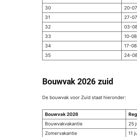
30
20-0
31
27-0
32
03-0
33
10-08
34
17-08
35
24-0
Bouwvak 2026
zuid
De bouwvak voor Zuid staat hieronder:
Bouwvak 2026
Reg
Bouwvakvakantie
25 
Zomervakantie
11 