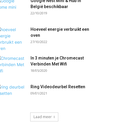
Google Nest Mini & Hub in
België beschikbaar
22/10/2019
Hoeveel energie verbruikt een
oven
27/10/2022
In 3 minuten je Chromecast
Verbinden Met Wifi
18/05/2020
Ring Videodeurbel Resetten
09/01/2021
Laad meer