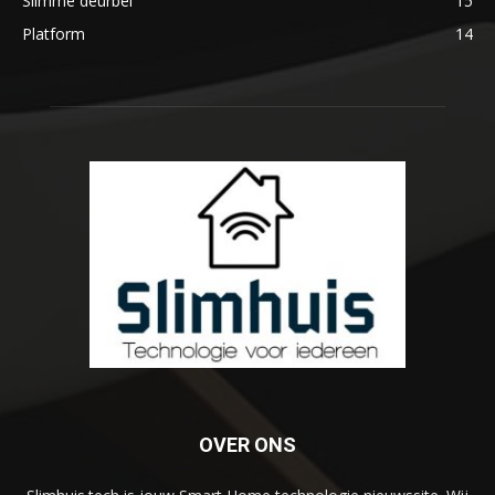
Slimme deurbel
15
Platform
14
OVER ONS