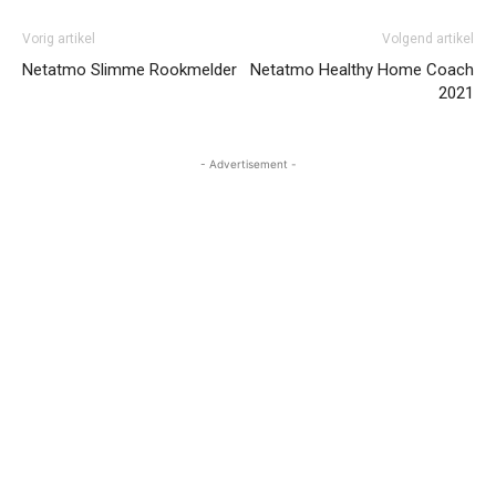
Vorig artikel
Volgend artikel
Netatmo Slimme Rookmelder
Netatmo Healthy Home Coach
2021
- Advertisement -