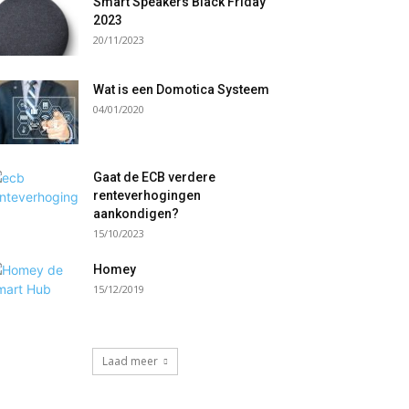
Smart Speakers Black Friday
2023
20/11/2023
Wat is een Domotica Systeem
04/01/2020
Gaat de ECB verdere
renteverhogingen
aankondigen?
15/10/2023
Homey
15/12/2019
Laad meer