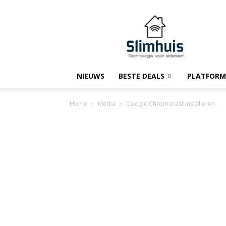
Slimhuis.tech
NIEUWS
BESTE DEALS
PLATFORM
Home
Media
Google Chromecast Installeren