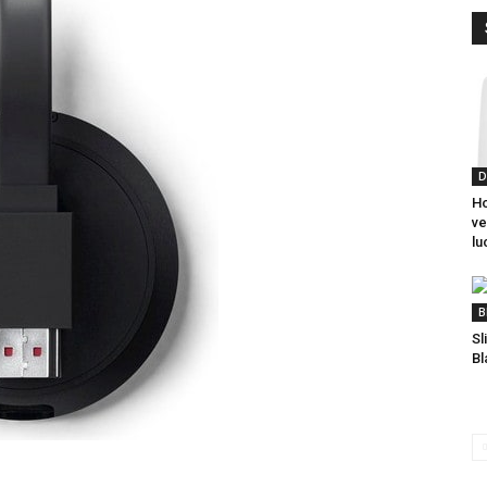
D
Ho
ve
lu
B
Sl
Bl