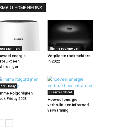
SMART HOME NIEUWS
uurzaamheid
Slimme rookmelder
eveel energie
Verplichte rookmelders
rbruikt een
in 2022
chtreiniger
lack Friday
Duurzaamheid
imme Rolgordijnen
ack Friday 2023
Hoeveel energie
verbruikt een infrarood
verwarming