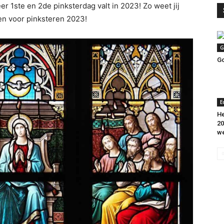
neer 1ste en 2de pinksterdag valt in 2023! Zo weet jij
nen voor pinksteren 2023!
G
G
E
He
20
w