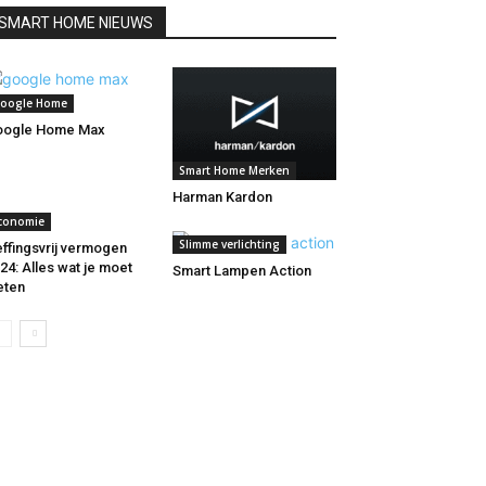
SMART HOME NIEUWS
oogle Home
oogle Home Max
Smart Home Merken
Harman Kardon
conomie
Slimme verlichting
ffingsvrij vermogen
24: Alles wat je moet
Smart Lampen Action
eten