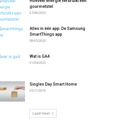
Hoeveel energie verbruikt een
gourmetstel
07/08/2023
Alles in één app: De Samsung
SmartThings app
08/05/2020
Wat is GA4
01/04/2023
Singles Day Smart Home
05/11/2019
Laad meer