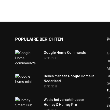
POPULAIRE BERICHTEN
P
Google Home Commands
S
02/11/2019
Bl
M
D
n
Bellen met een Google Home in
Nederland
G
22/10/2019
E
S
n
Wat is het verschil tussen
Homey & Homey Pro
S
22/10/2019