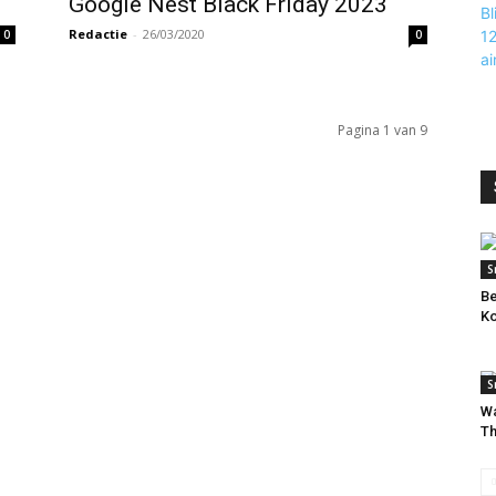
Google Nest Black Friday 2023
Redactie
-
26/03/2020
0
0
Pagina 1 van 9
S
Be
Ko
S
Wa
Th