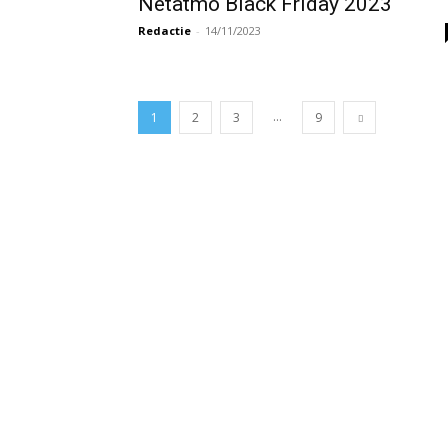
Netatmo Black Friday 2023
Redactie
-
14/11/2023
...
1
2
3
9