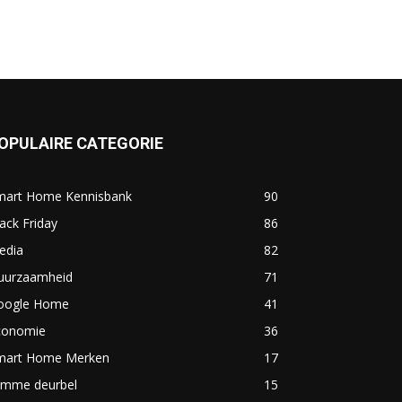
OPULAIRE CATEGORIE
mart Home Kennisbank
90
ack Friday
86
edia
82
uurzaamheid
71
oogle Home
41
conomie
36
mart Home Merken
17
limme deurbel
15