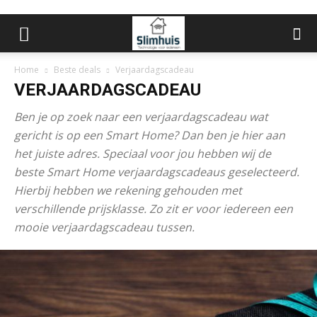
Home
Beste deals
Verjaardagscadeau
VERJAARDAGSCADEAU
Ben je op zoek naar een verjaardagscadeau wat
gericht is op een Smart Home? Dan ben je hier aan
het juiste adres. Speciaal voor jou hebben wij de
beste Smart Home verjaardagscadeaus geselecteerd.
Hierbij hebben we rekening gehouden met
verschillende prijsklasse. Zo zit er voor iedereen een
mooie verjaardagscadeau tussen.