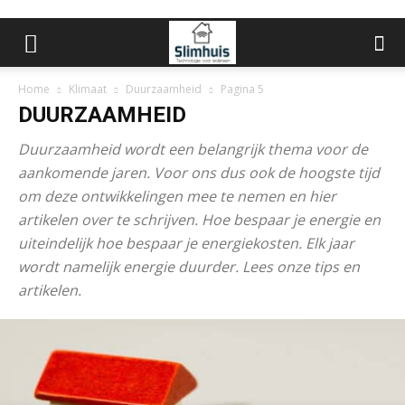
Home
Klimaat
Duurzaamheid
Pagina 5
DUURZAAMHEID
Duurzaamheid wordt een belangrijk thema voor de
aankomende jaren. Voor ons dus ook de hoogste tijd
om deze ontwikkelingen mee te nemen en hier
artikelen over te schrijven. Hoe bespaar je energie en
uiteindelijk hoe bespaar je energiekosten. Elk jaar
wordt namelijk energie duurder. Lees onze tips en
artikelen.