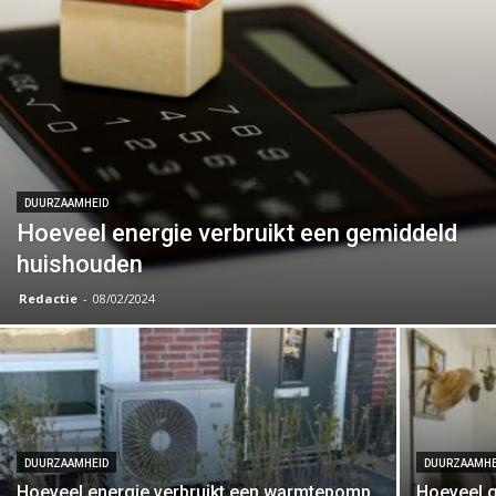
DUURZAAMHEID
Hoeveel energie verbruikt een gemiddeld
huishouden
Redactie
-
08/02/2024
DUURZAAMHEID
DUURZAAMHE
Hoeveel energie verbruikt een warmtepomp
Hoeveel g