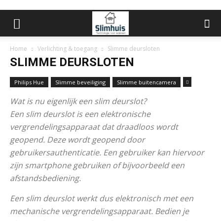
Home
Verlichting & toegang
Slimme deursloten
SLIMME DEURSLOTEN
Philips Hue
Slimme beveiliging
Slimme buitencamera
Wat is nu eigenlijk een slim deurslot?
Een slim deurslot is een elektronische
vergrendelingsapparaat dat draadloos wordt
geopend. Deze wordt geopend door
gebruikersauthenticatie. Een gebruiker kan hiervoor
zijn smartphone gebruiken of bijvoorbeeld een
afstandsbediening.
Een slim deurslot werkt dus elektronisch met een
mechanische vergrendelingsapparaat. Bedien je