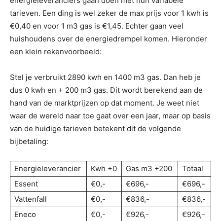
energieleveranciers gaan doen met hun variabele
tarieven. Een ding is wel zeker de max prijs voor 1 kwh is
€0,40 en voor 1 m3 gas is €1,45. Echter gaan veel
huishoudens over de energiedrempel komen. Hieronder
een klein rekenvoorbeeld:
Stel je verbruikt 2890 kwh en 1400 m3 gas. Dan heb je
dus 0 kwh en + 200 m3 gas. Dit wordt berekend aan de
hand van de marktprijzen op dat moment. Je weet niet
waar de wereld naar toe gaat over een jaar, maar op basis
van de huidige tarieven betekent dit de volgende
bijbetaling:
Energieleverancier
Kwh +0
Gas m3 +200
Totaal
Essent
€0,-
€696,-
€696,-
Vattenfall
€0,-
€836,-
€836,-
Eneco
€0,-
€926,-
€926,-