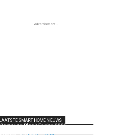
- Advertisement -
LAATSTE SMART HOME NIEUWS
Samsung Black Friday 2023
Redactie
-
21/08/2020
0