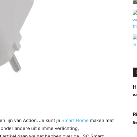
H
Re
R
n lijn van Action. Je kunt je
Smart Home
maken met
Re
 onder andere uit slimme verlichting,
 artikel gaan we het hebben over de LSC Smart