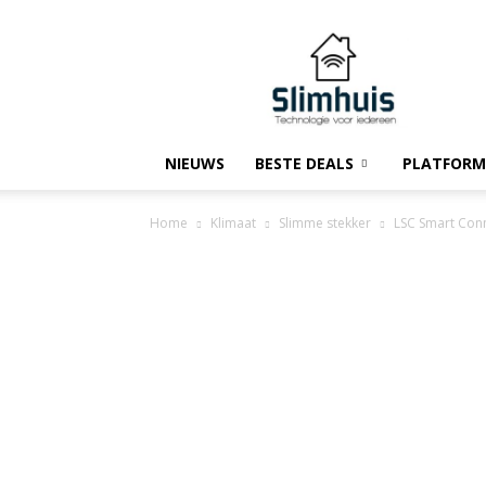
Slimhuis.tech
NIEUWS
BESTE DEALS
PLATFORM
Home
Klimaat
Slimme stekker
LSC Smart Conn