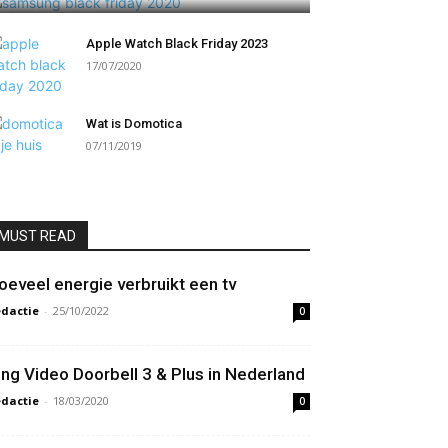
Apple Watch Black Friday 2023
17/07/2020
Wat is Domotica
07/11/2019
MUST READ
oeveel energie verbruikt een tv
dactie
-
25/10/2022
0
ing Video Doorbell 3 & Plus in Nederland
dactie
-
18/03/2020
0