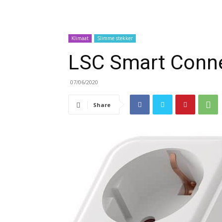
Klimaat
Slimme stekker
LSC Smart Conne
07/06/2020
Share