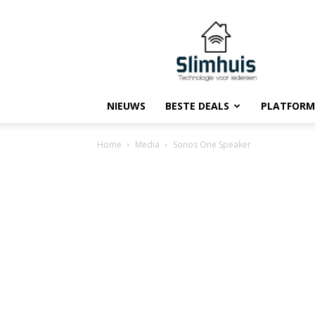
Slimhuis.tech
NIEUWS
BESTE DEALS
PLATFORM
Home
Media
Sonos One Speaker