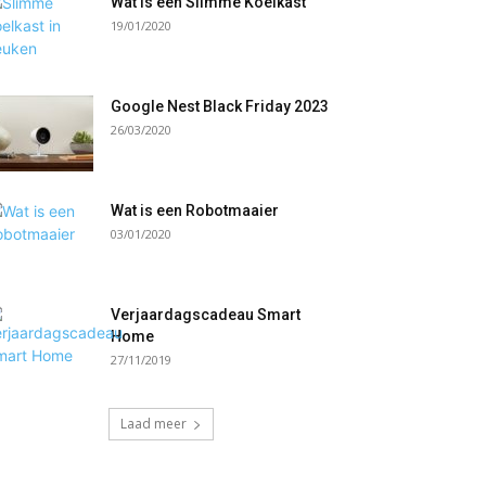
Wat is een Slimme Koelkast
19/01/2020
Google Nest Black Friday 2023
26/03/2020
Wat is een Robotmaaier
03/01/2020
Verjaardagscadeau Smart
Home
27/11/2019
Laad meer