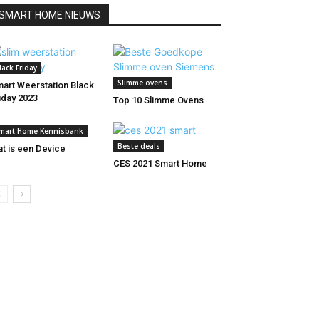
SMART HOME NIEUWS
lack Friday
Slimme ovens
art Weerstation Black
iday 2023
Top 10 Slimme Ovens
mart Home Kennisbank
Beste deals
t is een Device
CES 2021 Smart Home