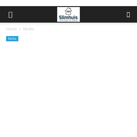
Home
Media
Media