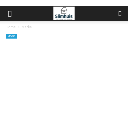
Home
Media
Media