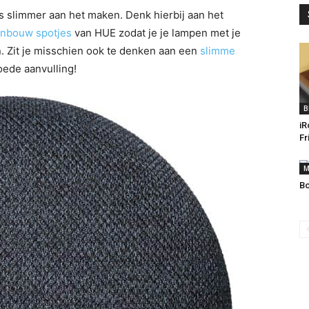
s slimmer aan het maken. Denk hierbij aan het
inbouw spotjes
van HUE zodat je je lampen met je
. Zit je misschien ook te denken aan een
slimme
oede aanvulling!
B
iR
Fr
M
Bo