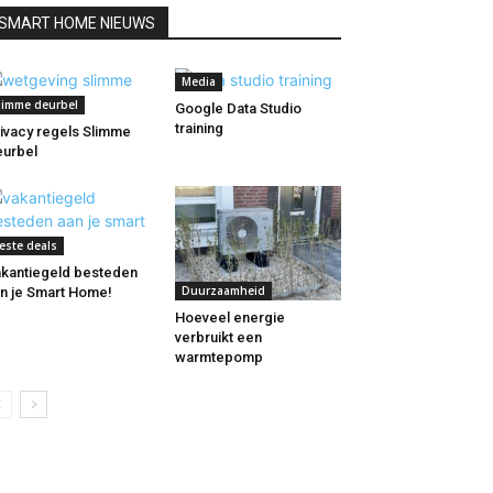
SMART HOME NIEUWS
Media
limme deurbel
Google Data Studio
training
ivacy regels Slimme
urbel
este deals
kantiegeld besteden
Duurzaamheid
n je Smart Home!
Hoeveel energie
verbruikt een
warmtepomp