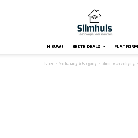
Slimhuis.tech
NIEUWS
BESTE DEALS
PLATFORM
Home
Verlichting & toegang
Slimme beveiliging