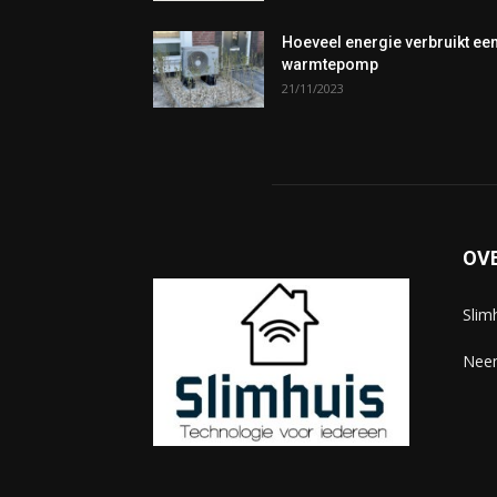
Hoeveel energie verbruikt ee
warmtepomp
21/11/2023
OV
Slim
Neem