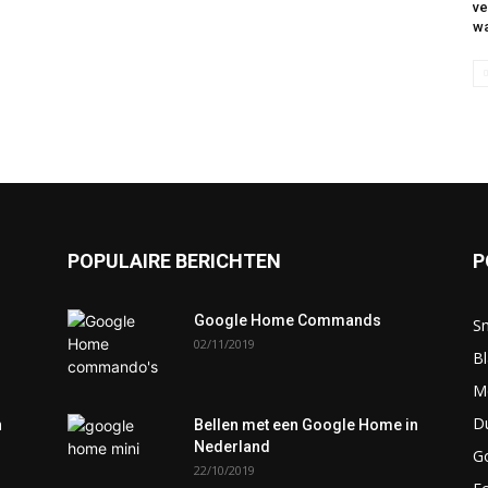
ve
w
POPULAIRE BERICHTEN
P
Google Home Commands
S
02/11/2019
Bl
M
D
n
Bellen met een Google Home in
Nederland
G
22/10/2019