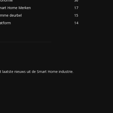
conomie
36
mart Home Merken
17
limme deurbel
15
latform
14
t laatste nieuws uit de Smart Home industrie.