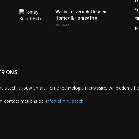
E
S
n
Wat is het verschil tussen
Homey & Homey Pro
S
22/10/2019
P
ER ONS
huis.tech is jouw Smart Home technologie nieuwssite. Wij bieden u he
 contact met ons op:
info@slimhuis.tech