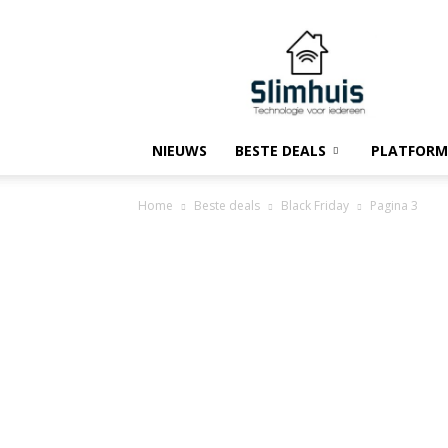
Slimhuis.tech
NIEUWS
BESTE DEALS
PLATFORM
Home
Beste deals
Black Friday
Pagina 3