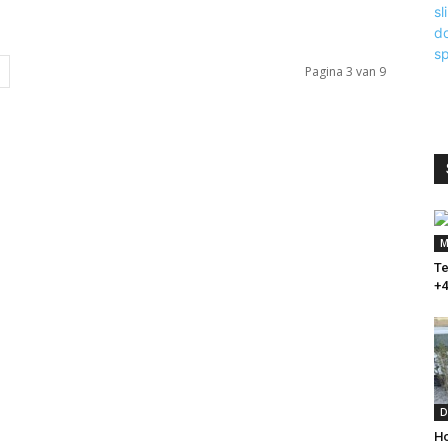
Pagina 3 van 9
M
T
+4
D
Ho