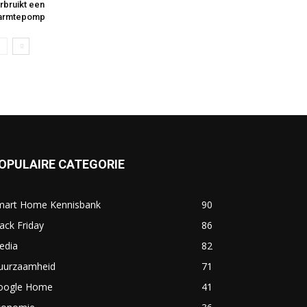
rbruikt een
armtepomp
OPULAIRE CATEGORIE
mart Home Kennisbank
90
ack Friday
86
edia
82
uurzaamheid
71
oogle Home
41