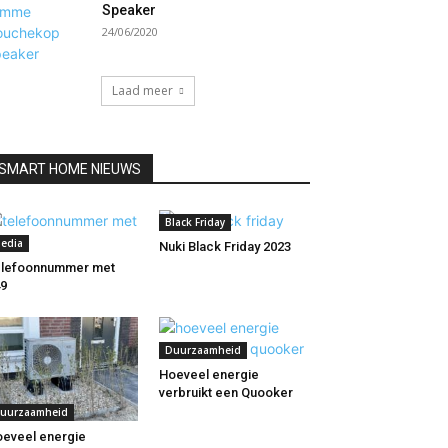
Speaker
24/06/2020
Laad meer
SMART HOME NIEUWS
Black Friday
edia
Nuki Black Friday 2023
elefoonnummer met
9
Duurzaamheid
Hoeveel energie
verbruikt een Quooker
uurzaamheid
eveel energie