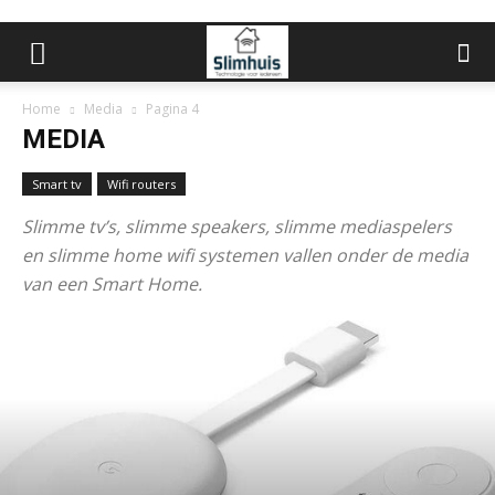
Home
Media
Pagina 4
MEDIA
Smart tv
Wifi routers
Slimme tv’s, slimme speakers, slimme mediaspelers
en slimme home wifi systemen vallen onder de media
van een Smart Home.