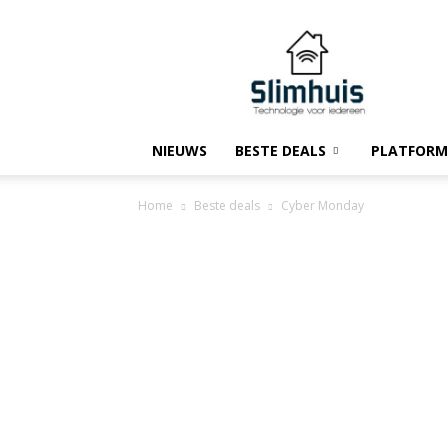
Slimhuis.tech
NIEUWS
BESTE DEALS
PLATFORM
Home
Beste deals
Cyber Monday