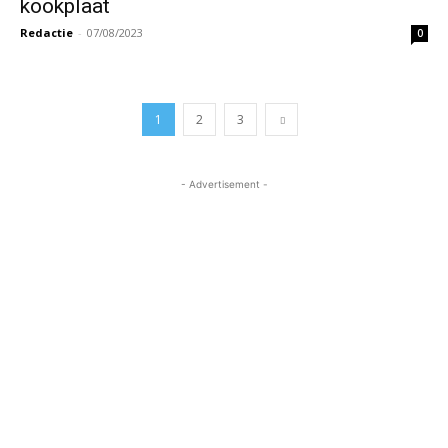
kookplaat
Redactie
-
07/08/2023
0
1
2
3
- Advertisement -