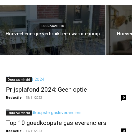
DUURZAAMHEID
Hoeveel energie verbruikt een warmtepomp
Hoevee
Duurzaamheid
Prijsplafond 2024: Geen optie
Redactie
-
18/11/2023
0
Duurzaamheid
Top 10 goedkoopste gasleveranciers
Redactie
-
17/11/2023
0