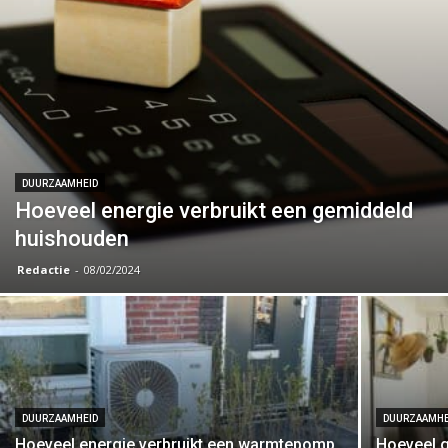
DUURZAAMHEID
Hoeveel energie verbruikt een gemiddeld
huishouden
Redactie
-
08/02/2024
DUURZAAMHEID
DUURZAAMHE
Hoeveel energie verbruikt een warmtepomp
Hoeveel g