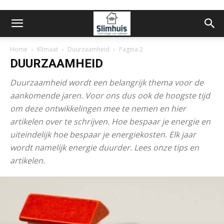
Home
Klimaat
Duurzaamheid
Pagina 2
DUURZAAMHEID
Duurzaamheid wordt een belangrijk thema voor de
aankomende jaren. Voor ons dus ook de hoogste tijd
om deze ontwikkelingen mee te nemen en hier
artikelen over te schrijven. Hoe bespaar je energie en
uiteindelijk hoe bespaar je energiekosten. Elk jaar
wordt namelijk energie duurder. Lees onze tips en
artikelen.