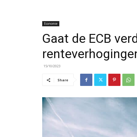
Economie
Gaat de ECB ver
renteverhoginge
15/10/2023
Share