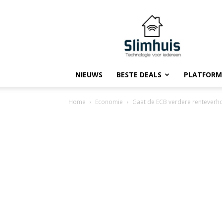
Slimhuis.tech
NIEUWS
BESTE DEALS
PLATFORM
Home
Economie
Gaat de ECB verdere renteverh