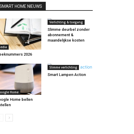
SMART HOME NIEUWS
Verlichting & toegang
Slimme deurbel zonder
abonnement &
maandelijkse kosten
edia
eeknummers 2026
Slimme verlichting
Smart Lampen Action
oogle Home
ogle Home bellen
stellen