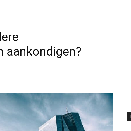
dere
n aankondigen?