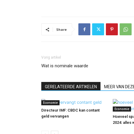
Share
Vorig artikel
Wat is nominale waarde
GERELATEERDE ARTIKELEN
MEER VAN DEZ
Economie
Economie
Directeur IMF: CBDC kan contant
geld vervangen
Hoeveel spa
2024: alles